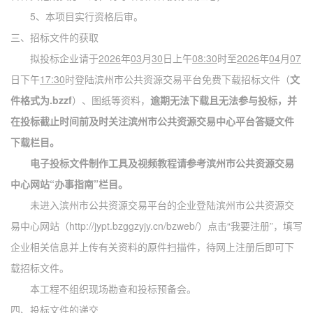
5、本项目实行资格后审。
三、招标文件的获取
拟投标企业请于
2026
年
03
月
30
日上午
08:30
时至
2026
年
04
月
07
日下午
17:30
时登陆滨州市公共资源交易平台免费下载招标文件（
文
件格式为
.bzzf
）、图纸等资料，
逾期无法下载且无法参与投标，并
在投标截止时间前及时关注滨州市公共资源交易中心平台答疑文件
下载栏目。
电子投标文件制作工具及视频教程请参考滨州市公共资源交易
中心网站
“办事指南”栏目。
未进入滨州市公共资源交易平台的企业登陆滨州市公共资源交
易中心网站（
http://jypt.bzggzyjy.cn/bzweb/）点击“我要注册”，填写
企业相关信息并上传有关资料的原件扫描件，待网上注册后即可下
载招标文件。
本工程不组织现场勘查和投标预备会。
四、投标文件的递交