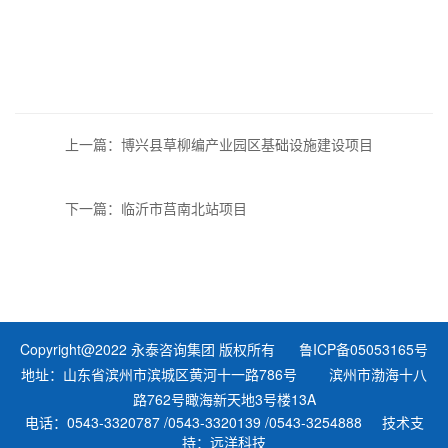
上一篇：博兴县草柳编产业园区基础设施建设项目
下一篇：临沂市莒南北站项目
Copyright@2022 永泰咨询集团 版权所有 鲁ICP备05053165号
地址：山东省滨州市滨城区黄河十一路786号 滨州市渤海十八
路762号瞰海新天地3号楼13A
电话：0543-3320787 /0543-3320139 /0543-3254888 技术支
持：远洋科技